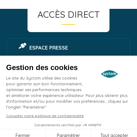
ACCÈS DIRECT
ESPACE PRESSE
Gestion des cookies
SIGNALER UNE NUISANCE
Le site du Syctom utilise des cookies
pour garantir son bon fonctionnement,
optimiser ses performances techniques
ESPACE EMPLOI
et améliorer votre expérience utilisateur. Pour plus obtenir plus
d'information et/ou pour modifier vos préférences , cliquez sur
l'onglet "Paramétrer"
MARCHÉS PUBLICS
Remonter
Consulter notre politique de confidentialité
en
Consentements certifiés par
haut
Contacts
Plan du site
Mentions légales
Confidentialité
Accessibilité
Fermer
Paramétrer
Tout accepter