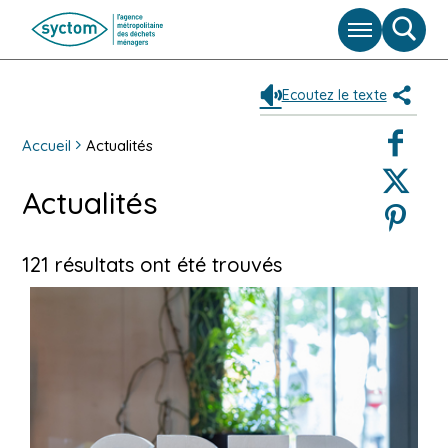
Menu
Moteu
de
reche
Ecoutez le texte
Partag
Faceboo
Accueil
Actualités
Twitter
Actualités
Pinterest
121 résultats ont été trouvés