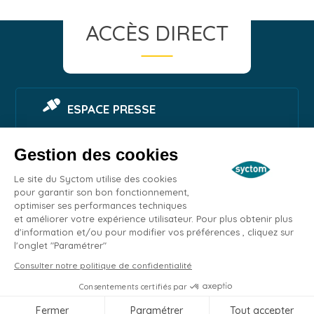
ACCÈS DIRECT
ESPACE PRESSE
Gestion des cookies
SIGNALER UNE NUISANCE
Le site du Syctom utilise des cookies
pour garantir son bon fonctionnement,
optimiser ses performances techniques
ESPACE EMPLOI
et améliorer votre expérience utilisateur. Pour plus obtenir plus
d'information et/ou pour modifier vos préférences , cliquez sur
l'onglet "Paramétrer"
MARCHÉS PUBLICS
Remonter
Consulter notre politique de confidentialité
en
Consentements certifiés par
haut
Contacts
Plan du site
Mentions légales
Confidentialité
Accessibilité
Fermer
Paramétrer
Tout accepter