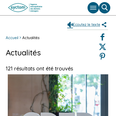
Menu
Moteu
de
reche
Ecoutez le texte
Partag
Faceboo
Accueil
Actualités
Twitter
Actualités
Pinterest
121 résultats ont été trouvés