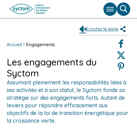
Menu
Moteu
de
reche
Ecoutez le texte
Partag
Faceboo
Accueil
Engagements
Twitter
Les engagements du
Pinterest
Syctom
Assumant pleinement les responsabilités liées à
ses activités et à son statut, le Syctom fonde sa
stratégie sur des engagements forts. Autant de
leviers pour répondre efficacement aux
objectifs de la loi de transition énergétique pour
la croissance verte.