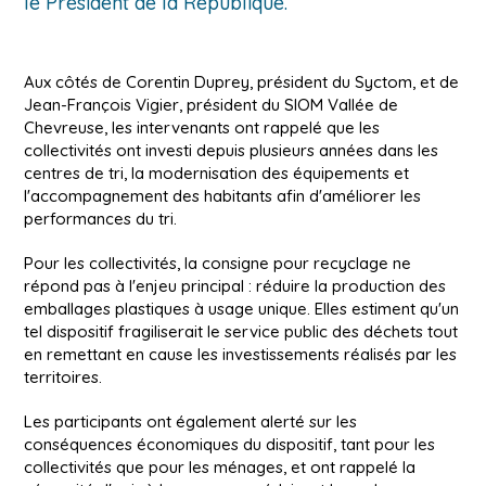
le Président de la République.
de
presse
réunissant
Aux côtés de Corentin Duprey, président du Syctom, et de
syndicats
Jean-François Vigier, président du SIOM Vallée de
de
Chevreuse, les intervenants ont rappelé que les
traitement
collectivités ont investi depuis plusieurs années dans les
des
centres de tri, la modernisation des équipements et
déchets,...
l'accompagnement des habitants afin d'améliorer les
performances du tri.
Pour les collectivités, la consigne pour recyclage ne
répond pas à l'enjeu principal : réduire la production des
emballages plastiques à usage unique. Elles estiment qu'un
tel dispositif fragiliserait le service public des déchets tout
en remettant en cause les investissements réalisés par les
territoires.
Les participants ont également alerté sur les
conséquences économiques du dispositif, tant pour les
collectivités que pour les ménages, et ont rappelé la