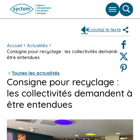
Menu
Moteu
de
reche
Ecoutez le texte
Partag
Faceboo
Accueil
Actualités
Consigne pour recyclage : les collectivités demandent à
Twitter
être entendues
Pinterest
Toutes les actualités
Consigne pour recyclage :
les collectivités demandent à
être entendues