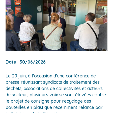
Date : 30/06/2026
Le
Le 29 juin, à l'occasion d'une conférence de
29
presse réunissant syndicats de traitement des
juin,
déchets, associations de collectivités et acteurs
à
du secteur, plusieurs voix se sont élevées contre
l'occasion
le projet de consigne pour recyclage des
d'une
bouteilles en plastique récemment relancé par
conférence