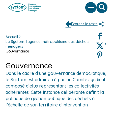
Menu
Moteu
de
reche
Ecoutez le texte
Partag
Faceboo
Accueil
Le Syctom, l'agence métropolitaine des déchets
Twitter
ménagers
Gouvernance
Pinterest
Gouvernance
Dans le cadre d’une gouvernance démocratique,
le Syctom est administré par un Comité syndical
composé d’élus représentant les collectivités
adhérentes. Cette instance délibérante définit la
politique de gestion publique des déchets à
l’échelle de son territoire d’intervention.