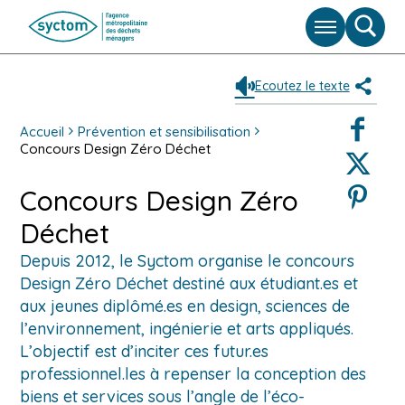
Menu
Moteu
de
reche
Ecoutez le texte
Partag
Faceboo
Accueil
Prévention et sensibilisation
Concours Design Zéro Déchet
Twitter
Pinterest
Concours Design Zéro
Déchet
Depuis 2012, le Syctom organise le concours
Design Zéro Déchet destiné aux étudiant.es et
aux jeunes diplômé.es en design, sciences de
l’environnement, ingénierie et arts appliqués.
L’objectif est d’inciter ces futur.es
professionnel.les à repenser la conception des
biens et services sous l’angle de l’éco-