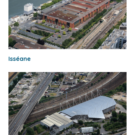
Isséane