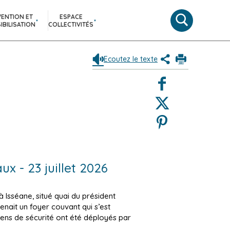
VENTION ET
ESPACE
Moteur
IBILISATION
COLLECTIVITÉS
de
recherche
Ecoutez le texte
Partagez
Imprimer
le
Facebook
contenu
de
Twitter
la
page
Pinterest
(Nouvelle
fenêtre)
x - 23 juillet 2026
à Isséane, situé quai du président
nait un foyer couvant qui s’est
yens de sécurité ont été déployés par