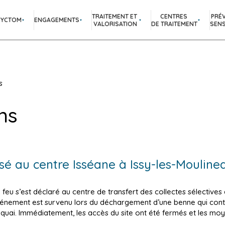
TRAITEMENT ET
CENTRES
PRÉ
SYCTOM
ENGAGEMENTS
VALORISATION
DE TRAITEMENT
SENS
s
ns
é au centre Isséane à Issy-les-Moulineau
e feu s’est déclaré au centre de transfert des collectes sélectives 
vénement est survenu lors du déchargement d’une benne qui conte
quai. Immédiatement, les accès du site ont été fermés et les mo