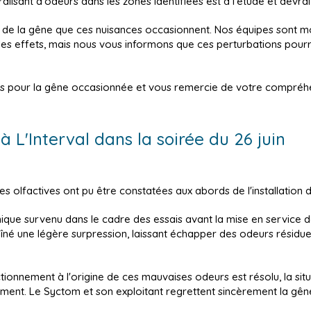
isant d’odeurs dans les zones identifiées est à l’étude et devrait
 la gêne que ces nuisances occasionnent. Nos équipes sont mobil
er les effets, mais nous vous informons que ces perturbations po
s pour la gêne occasionnée et vous remercie de votre compréh
à L'Interval dans la soirée du 26 juin
es olfactives ont pu être constatées aux abords de l'installation d
hnique survenu dans le cadre des essais avant la mise en service de
îné une légère surpression, laissant échapper des odeurs résiduelle
tionnement à l'origine de ces mauvaises odeurs est résolu, la sit
ment. Le Syctom et son exploitant regrettent sincèrement la gên