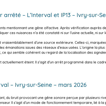
r arrêté – L’Interval et IP13 – Ivry-sur-
nts mentionnant une gêne olfactive. Après vérification auprès de 
er ces nuisances n’a été constaté ni sur l’usine actuelle, ni sur le
 vraisemblablement d’une source extérieure. Celles-ci, marquée
 des émanations issues des réseaux d’eaux usées. L’origine la plus 
, ce qui semble cohérent au regard de la localisation des signal
 est actuellement éteint. Il s'agit d'un arrêt programmé dans le 
rval – Ivry-sur-Seine – mars 2026
tant, du bruit provocant une gêne sonore perçue par plusieurs riv
seur. Il s’agit d’un mode de fonctionnement temporaire, lié à la