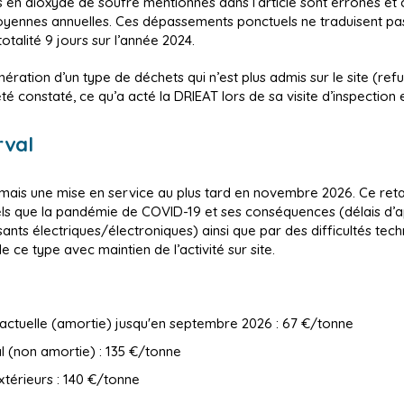
 en dioxyde de soufre mentionnés dans l’article sont erronés et 
moyennes annuelles. Ces dépassements ponctuels ne traduisent p
otalité 9 jours sur l’année 2024.
nération d’un type de déchets qui n’est plus admis sur le site (ref
 constaté, ce qu’a acté la DRIEAT lors de sa visite d’inspection
rval
ais une mise en service au plus tard en novembre 2026. Ce retard
els que la pandémie de COVID-19 et ses conséquences (délais d’a
ts électriques/électroniques) ainsi que par des difficultés tech
e ce type avec maintien de l’activité sur site.
 actuelle (amortie) jusqu'en septembre 2026 : 67 €/tonne
al (non amortie) : 135 €/tonne
xtérieurs : 140 €/tonne