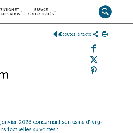
VENTION ET
ESPACE
Moteur
IBILISATION
COLLECTIVITÉS
de
recherche
Ecoutez le texte
Partagez
Imprimer
le
Facebook
contenu
de
Twitter
la
page
Pinterest
om
(Nouvelle
fenêtre)
 janvier 2026 concernant son usine d'Ivry-
ns factuelles suivantes :