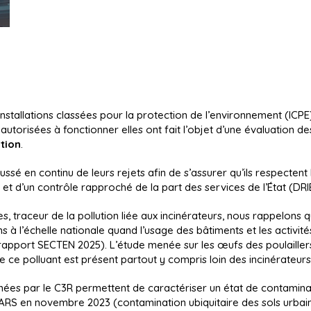
l'article
paru
dans
Le
Monde
en
date
du
 installations classées pour la protection de l’environnement (IC
 autorisées à fonctionner elles ont fait l’objet d’une évaluation d
6
tion
.
janvier
2026
poussé en continu de leurs rejets afin de s’assurer qu’ils respectent 
concernant
 et d’un contrôle rapproché de la part des services de l’État (DRI
son
usine
s, traceur de la pollution liée aux incinérateurs, nous rappelons 
d'Ivry-
 l’échelle nationale quand l’usage des bâtiments et les activités 
Paris
apport SECTEN 2025). L’étude menée sur les œufs des poulailler
13,...
ce ce polluant est présent partout y compris loin des incinérateurs
 menées par le C3R permettent de caractériser un état de contamin
l’ARS en novembre 2023 (contamination ubiquitaire des sols urbain