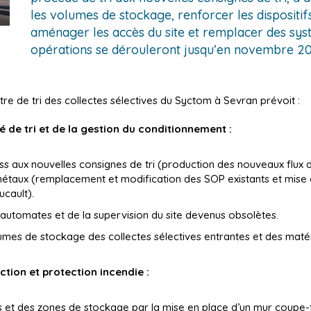
sont
les volumes de stockage, renforcer les dispositifs
en
aménager les accès du site et remplacer des syst
cours
opérations se dérouleront jusqu’en novembre 20
au
centre
de
re de tri des collectes sélectives du Syctom à Sevran prévoit :
tri
de
de tri et de la gestion du conditionnement :
Sevran.
Ils
s aux nouvelles consignes de tri (production des nouveaux flux de
visent
métaux (remplacement et modification des SOP existants et mise 
notamment
cault).
à
utomates et de la supervision du site devenus obsolètes.
adapter
le
umes de stockage des collectes sélectives entrantes et des matéri
procédé
de...
tion et protection incendie :
 et des zones de stockage par la mise en place d’un mur coupe-f