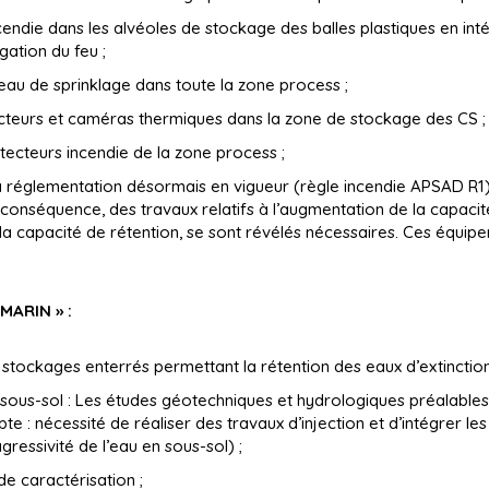
ncendie dans les alvéoles de stockage des balles plastiques en in
gation du feu ;
eau de sprinklage dans toute la zone process ;
cteurs et caméras thermiques dans la zone de stockage des CS ;
cteurs incendie de la zone process ;
la réglementation désormais en vigueur (règle incendie APSAD R1)
n conséquence, des travaux relatifs à l’augmentation de la capacit
 la capacité de rétention, se sont révélés nécessaires. Ces équipe
MARIN » :
stockages enterrés permettant la rétention des eaux d’extinction
 sous-sol : Les études géotechniques et hydrologiques préalables
e : nécessité de réaliser des travaux d’injection et d’intégrer l
gressivité de l’eau en sous-sol) ;
de caractérisation ;