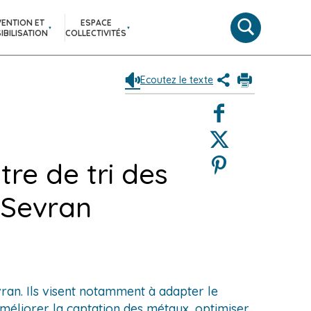
VENTION ET
ESPACE
Moteur
IBILISATION
COLLECTIVITÉS
de
recherche
Ecoutez le texte
Partagez
Imprimer
le
Facebook
contenu
de
Twitter
la
page
Pinterest
re de tri des
(Nouvelle
fenêtre)
à Sevran
vran. Ils visent notamment à adapter le
améliorer la captation des métaux, optimiser