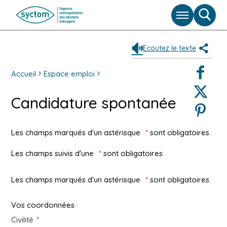
Menu
Moteu
de
reche
Ecoutez le texte
Partag
Faceboo
Accueil
Espace emploi
Twitter
Candidature spontanée
Pinterest
Les champs marqués d'un astérisque
*
sont obligatoires.
Les champs suivis d'une
*
sont obligatoires
Les champs marqués d'un astérisque
*
sont obligatoires.
Vos coordonnées
Civilité
*