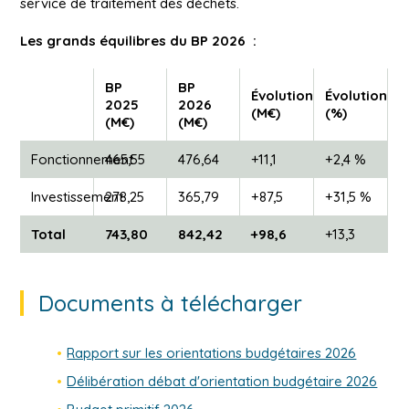
service de traitement des déchets.
Les grands équilibres du BP 2026 :
BP
BP
Évolution
Évolution
2025
2026
(M€)
(%)
(M€)
(M€)
Fonctionnement
465,55
476,64
+11,1
+2,4 %
Investissement
278,25
365,79
+87,5
+31,5 %
Total
743,80
842,42
+98,6
+13,3
Documents à télécharger
Rapport sur les orientations budgétaires 2026
Délibération débat d'orientation budgétaire 2026