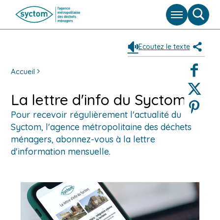
Menu
Moteu
de
reche
Ecoutez le texte
Partag
Faceboo
Accueil
Twitter
La lettre d'info du Syctom
Pinterest
Pour recevoir régulièrement l'actualité du
Syctom, l'agence métropolitaine des déchets
ménagers, abonnez-vous à la lettre
d'information mensuelle.