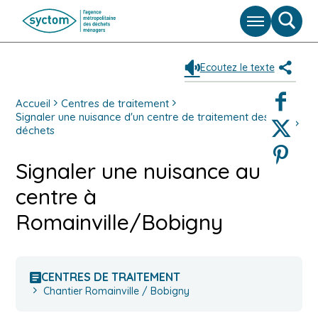
Menu
Moteu
de
reche
Ecoutez le texte
Partag
Faceboo
Accueil
Centres de traitement
Signaler une nuisance d'un centre de traitement des
Twitter
déchets
Pinterest
Signaler une nuisance au
centre à
Romainville/Bobigny
CENTRES DE TRAITEMENT
Chantier Romainville / Bobigny