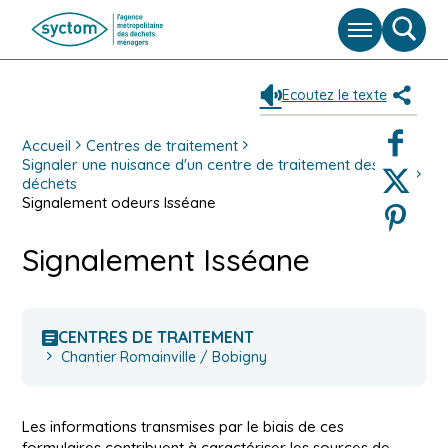
Menu
Moteu
de
reche
Ecoutez le texte
Partag
Faceboo
Accueil
Centres de traitement
Signaler une nuisance d'un centre de traitement des
Twitter
déchets
Signalement odeurs Isséane
Pinterest
Signalement Isséane
CENTRES DE TRAITEMENT
Chantier Romainville / Bobigny
Les informations transmises par le biais de ces
formulaires contribuent à caractériser les sources de