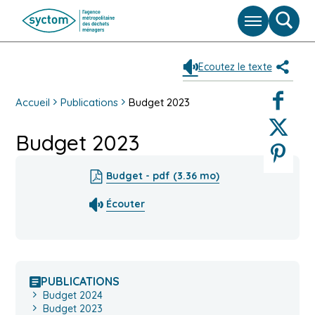
Menu
Moteu
de
reche
Ecoutez le texte
Partag
Faceboo
Accueil
Publications
Budget 2023
Twitter
Budget 2023
Pinterest
Budget - pdf (3.36 mo)
Écouter
PUBLICATIONS
Budget 2024
Budget 2023