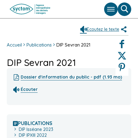
Menu
Moteu
de
reche
Ecoutez le texte
Partag
Faceboo
Accueil
Publications
DIP Sevran 2021
Twitter
DIP Sevran 2021
Pinterest
Dossier d'information du public - pdf (1.93 mo)
Écouter
PUBLICATIONS
DIP Isséane 2023
DIP IPXIII 2022