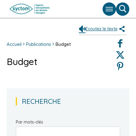
Menu
Moteu
de
reche
Ecoutez le texte
Partag
Faceboo
Accueil
Publications
Budget
Twitter
Budget
Pinterest
RECHERCHE
Par mots-clés