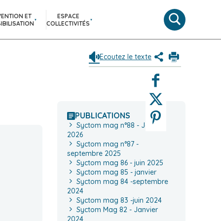
VENTION ET
ESPACE
Moteur
IBILISATION
COLLECTIVITÉS
de
recherche
Ecoutez le texte
Partagez
Imprimer
le
Facebook
contenu
de
Twitter
la
page
Pinterest
PUBLICATIONS
(Nouvelle
Syctom mag n°88 - Janvier
fenêtre)
2026
Syctom mag n°87 -
septembre 2025
Syctom mag 86 - juin 2025
Syctom mag 85 - janvier
Syctom mag 84 -septembre
2024
Syctom mag 83 -juin 2024
Syctom Mag 82 - Janvier
2024