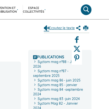
VENTION ET
ESPACE
Moteur
IBILISATION
COLLECTIVITÉS
de
recherche
Ecoutez le texte
Partagez
Imprimer
le
Facebook
contenu
de
Twitter
la
page
Pinterest
PUBLICATIONS
(Nouvelle
Syctom mag n°88 - Janvier
fenêtre)
2026
Syctom mag n°87 -
septembre 2025
Syctom mag 86 - juin 2025
Syctom mag 85 - janvier
Syctom mag 84 -septembre
2024
Syctom mag 83 -juin 2024
Syctom Mag 82 - Janvier
2024