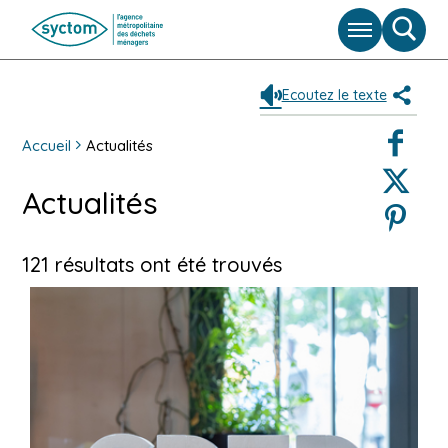
Menu
Moteu
de
reche
Ecoutez le texte
Partag
Faceboo
Accueil
Actualités
Twitter
Actualités
Pinterest
121 résultats ont été trouvés