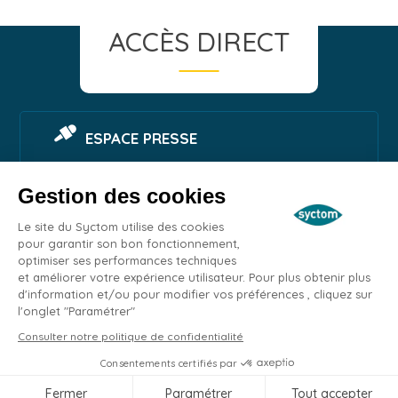
ACCÈS DIRECT
ESPACE PRESSE
Gestion des cookies
SIGNALER UNE NUISANCE
Le site du Syctom utilise des cookies
pour garantir son bon fonctionnement,
optimiser ses performances techniques
ESPACE EMPLOI
et améliorer votre expérience utilisateur. Pour plus obtenir plus
d'information et/ou pour modifier vos préférences , cliquez sur
l'onglet "Paramétrer"
MARCHÉS PUBLICS
Remonter
Consulter notre politique de confidentialité
en
Consentements certifiés par
haut
Contacts
Plan du site
Mentions légales
Confidentialité
Accessibilité
Fermer
Paramétrer
Tout accepter